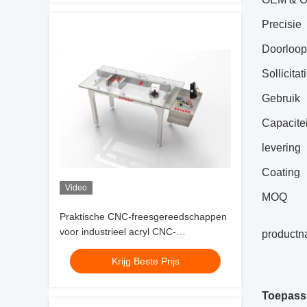
Precisie
Doorloopt
Sollicitat
Gebruik
Capacitei
levering
Coating
Video
MOQ
Praktische CNC-freesgereedschappen
voor industrieel acryl CNC-
product
afschuimgereedschap voor acryl,
Krijg Beste Prijs
snijden met hoge snelheid
Toepass