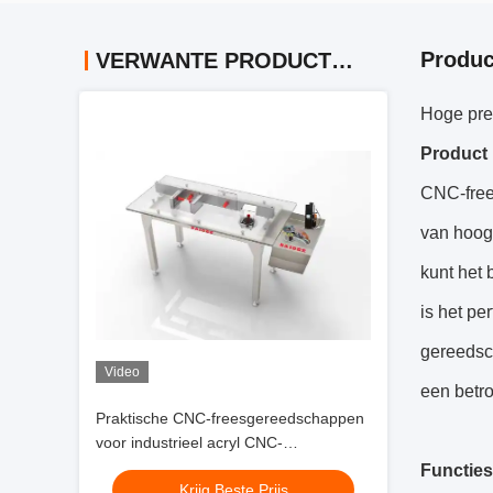
Produc
VERWANTE PRODUCTEN
Hoge pre
Product 
CNC-free
van hoog
kunt het 
is het pe
gereedsch
Video
een betr
Praktische CNC-freesgereedschappen
voor industrieel acryl CNC-
afschuimgereedschap voor acryl,
Functies
Krijg Beste Prijs
snijden met hoge snelheid