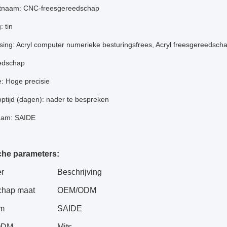
tnaam: CNC-freesgereedschap
: tin
ing: Acryl computer numerieke besturingsfrees, Acryl freesgereedscha
edschap
e: Hoge precisie
ptijd (dagen): nader te bespreken
am: SAIDE
che parameters:
r
Beschrijving
chap maat
OEM/ODM
m
SAIDE
ODM
Mits