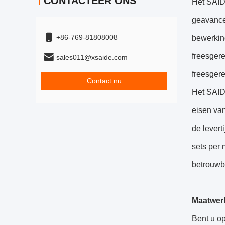
CONTACTEER ONS
Het SAID
geavance
+86-769-81808008
bewerking
freesger
sales011@xsaide.com
freesgere
Contact nu
Het SAID
eisen van
de lever
sets per 
betrouwb
Maatwer
Bent u o