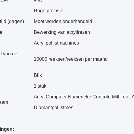
Hoge precisie
ijd (dagen)
Moet worden onderhandeld
ie
Bewerking van acrylfrezen
Acryl polijstmachines
t van de
10000 reeksen/reeksen per maand
Blik
1 stuk
Acryl Computer Numerieke Controle Mill Tool, 
naam
Diamantpolijstmes
ingen: