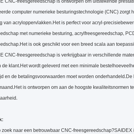
E CNC-freesgereedschap is ontworpen om uitstekende prestatie
erde computer numerieke besturingstechnologie (CNC) zorgt 
 van acryloppervlakken.Het is perfect voor acryl-precisiebewe
eedschap met numerieke besturing, acrylfreesgereedschap, P
edschap.Het is ook geschikt voor een breed scala aan toepassi
E CNC-freesgereedschap is verkrijgbaar in verschillende mat
 de klant.Het wordt geleverd met een minimale bestelhoeveelhe
tijd en de betalingsvoorwaarden moet worden onderhandeld.De l
maand.Het is ontworpen om aan de hoogste kwaliteitsnormen te 
aarheid.
k:
p zoek naar een betrouwbaar CNC-freesgereedschap?SAIDEX is 