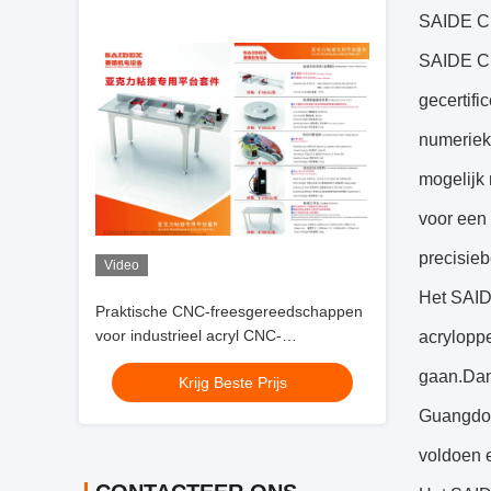
SAIDE C
SAIDE CN
gecertifi
numeriek
mogelijk 
voor een
precisieb
Video
Het SAID
Praktische CNC-freesgereedschappen
voor industrieel acryl CNC-
acrylopp
afschuimgereedschap voor acryl,
gaan.Dank
Krijg Beste Prijs
snijden met hoge snelheid
Guangdon
voldoen e