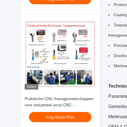
Produc
Coating
Toepass
freesgere
Precisi
Doorloo
Merkna
Technis
Video
Paramete
Praktische CNC-freesgereedschappen
voor industrieel acryl CNC-
Gereeds
afschuimgereedschap voor acryl,
Merknaa
Krijg Beste Prijs
snijden met hoge snelheid
OEM & 