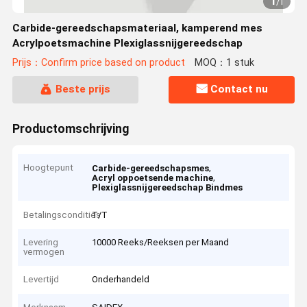
1
/
1
Carbide-gereedschapsmateriaal, kamperend mes
Acrylpoetsmachine Plexiglassnijgereedschap
Prijs：Confirm price based on product
MOQ：1 stuk
Beste prijs
Contact nu
Productomschrijving
Hoogtepunt
,
Carbide-gereedschapsmes
,
Acryl oppoetsende machine
Plexiglassnijgereedschap Bindmes
Betalingscondities
T/T
Levering
10000 Reeks/Reeksen per Maand
vermogen
Levertijd
Onderhandeld