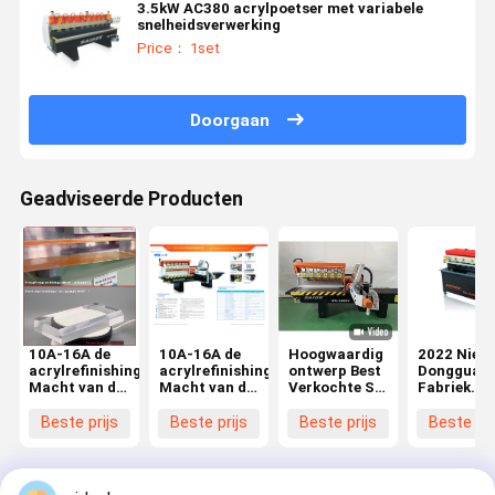
3.5kW AC380 acrylpoetser met variabele
snelheidsverwerking
Price： 1set
Doorgaan
Geadviseerde Producten
10A-16A de
10A-16A de
Hoogwaardig
2022 Nieu
acrylrefinishing-
acrylrefinishing-
ontwerp Best
Dongguan
Macht van de
Macht van de
Verkochte SD
Fabriek
Machine3.5kw
Machine3.5kw
1460S
Levering
Geschatte
Geschatte
Dubbelzijdige
Halfautom
Beste prijs
Beste prijs
Beste prijs
Beste pri
Input
Input
Hoge
1000mm
Snelheid
Werk Leng
acryl Rand
Rand Glan
Polijstmachines
Diamant