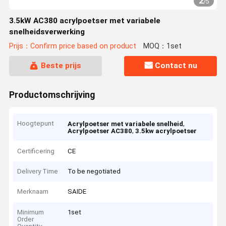
2
/
5
3.5kW AC380 acrylpoetser met variabele
snelheidsverwerking
Prijs：Confirm price based on product
MOQ：1set
Beste prijs
Contact nu
Productomschrijving
Hoogtepunt
,
Acrylpoetser met variabele snelheid
,
Acrylpoetser AC380
3.5kw acrylpoetser
Certificering
CE
Delivery Time
To be negotiated
Merknaam
SAIDE
Minimum
1set
Order