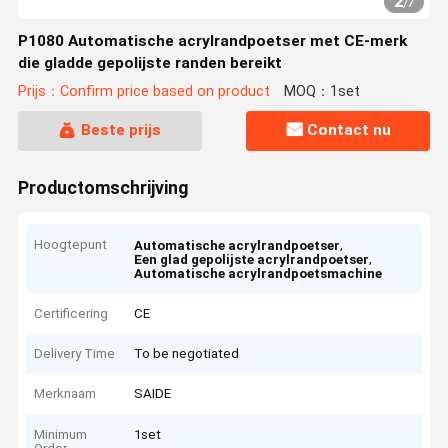
2
/
7
P1080 Automatische acrylrandpoetser met CE-merk
die gladde gepolijste randen bereikt
Prijs：Confirm price based on product
MOQ：1set
Beste prijs
Contact nu
Productomschrijving
Hoogtepunt
,
Automatische acrylrandpoetser
,
Een glad gepolijste acrylrandpoetser
Automatische acrylrandpoetsmachine
Certificering
CE
Delivery Time
To be negotiated
Merknaam
SAIDE
Minimum
1set