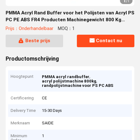
1
/
1
PMMA Acryl Rand Buffer voor het Polijsten van Acryl PS
PC PE ABS FR4 Producten Machinegewicht 800 Kg
Oppervlakteafwerkingsoplossing
Prijs：Onderhandelbaar
MOQ：1
Beste prijs
Contact nu
Productomschrijving
Hoogtepunt
,
PMMA acryl randbuffer
,
acryl polijstmachine 800kg
randpolijstmachine voor PS PC ABS
Certificering
CE
Delivery Time
15-30 Days
Merknaam
SAIDE
Minimum
1