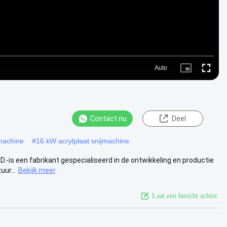
Auto
Picture-
Fullscre
in-
Picture
Contact nu
Deel
jmachine
#
16 kW acrylplaat snijmachine
-is een fabrikant gespecialiseerd in de ontwikkeling en productie
ur...
Bekijk meer
Laat een bericht achter.