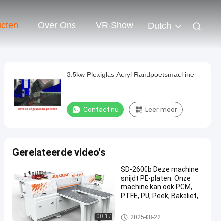
ucten
Over Ons
VR-Show
Dutch
3.5kw Plexiglas Acryl Randpoetsmachine
Contact nu
Leer meer
Gerelateerde video's
SD-2600b Deze machine
snijdt PE-platen. Onze
machine kan ook POM,
PTFE, PU, Peek, Bakeliet,
ABS, PP, PC etc.
kunststof platen snijden.
Acrylmachine
00:17
2025-08-22