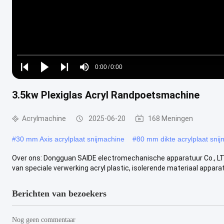
Loaded
:
0%
0:00
/
0:00
Play
Play
Play
Mute
Current
Duration
next
next
3.5kw Plexiglas Acryl Randpoetsmachine
Time
Acrylmachine
2025-06-20
168 Meningen
#
30 mm Axis acrylplaat snijmachine
#
80 mm dikte acrylplaat sni
Over ons: Dongguan SAIDE electromechanische apparatuur Co., LTD.
van speciale verwerking acryl plastic, isolerende materiaal apparatu
Berichten van bezoekers
Nog geen commentaar