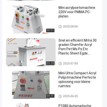
Mini acrylpoetsmachine
220V voor PMMA PC-
platen
Acrylmachine
2025-08-06
00:51
en
Snel en efficiënt Mitra 30
graden Chamfer Acryl
Pom Pet Ms Ps Etc
Plastic Sheet Egde
Machine
Acryl in orde makende machin
00:28
2025-07-09
e
Mini Ultra Compact Acryl
Polijstmachine Perfecte
oplossing voor kleine
ruimtes
Acrylmachine
00:41
2025-06-20
P1080 Automatische